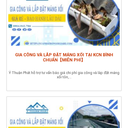
GIA CÔNG VÀ LẮP ĐẶT MÁNG XỐI TẠI KCN BÌNH
CHUẨN【MIỄN PHÍ】
Ý Thuận Phát hỗ trợ tư vấn báo giá chi phí gia công và lắp đặt máng
xối tôn,...