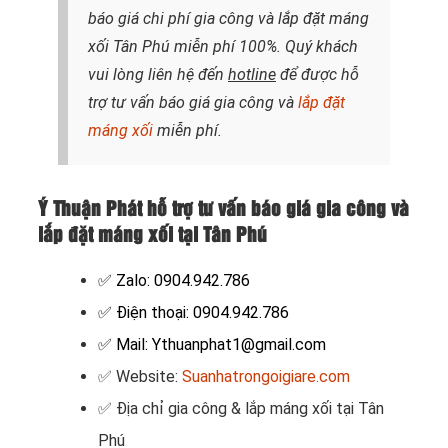
báo giá chi phí gia công và lắp đặt máng
xối Tân Phú miễn phí 100%. Quý khách
vui lòng liên hệ đến
hotline
để được hỗ
trợ tư vấn báo giá gia công và
lắp đặt
máng xối
miễn phí.
Ý Thuận Phát hỗ trợ tư vấn báo giá gia công và
lắp đặt máng xối tại Tân Phú
✅ Zalo: 0904.942.786
✅ Điện thoại: 0904.942.786
✅ Mail: Ythuanphat1@gmail.com
✅ Website:
Suanhatrongoigiare.com
✅
Địa chỉ gia công & lắp máng xối tại Tân
Phú