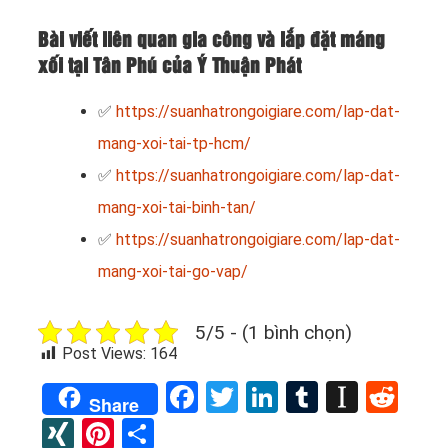
Bài viết liên quan gia công và lắp đặt máng
xối tại Tân Phú của Ý Thuận Phát
✅
https://suanhatrongoigiare.com/lap-dat-
mang-xoi-tai-tp-hcm/
✅
https://suanhatrongoigiare.com/lap-dat-
mang-xoi-tai-binh-tan/
✅
https://suanhatrongoigiare.com/lap-dat-
mang-xoi-tai-go-vap/
5/5 - (1 bình chọn)
Post Views:
164
Facebook
Twitter
LinkedIn
Tumblr
Instap
Red
Share
XING
Pinterest
Share