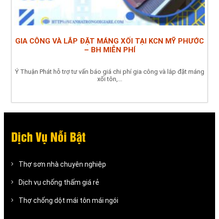
GIA CÔNG VÀ LẮP ĐẶT MÁNG XỐI TẠI KCN MỸ PHƯỚC
– BH MIỄN PHÍ
Ý Thuận Phát hỗ trợ tư vấn báo giá chi phí gia công và lắp đặt máng
xối tôn,...
Dịch Vụ Nỗi Bật
Thợ sơn nhà chuyên nghiệp
Dịch vụ chống thấm giá rẻ
Thợ chống dột mái tôn mái ngói