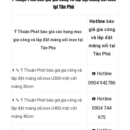
tại Tân Phú
Hotline
báo
giá gia công
Ý Thuận Phát báo giá các hạng
mục
và lắp đặt
gia công và lắp đặt máng xối inox
tại
máng xối tại
Tân Phú
Tân Phú
👨‍🔧 Ý Thuận Phát báo giá gia công và
☎️ Hotline
lắp đặt máng xối inox U300 mặt cắt
0904 942786
máng 30cm
☎️ Hotline
👨‍🔧 Ý Thuận Phát báo giá gia công và
0904 744
lắp đặt máng xối inox U400 mặt cắt
máng 40cm
975