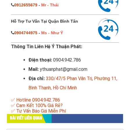
0912655679
-
Mr - Thái
Hỗ Trợ Tư Vấn Tại Quận Bình Tân
0904744975
-
Ms - Như Ý
Thông Tin Liên Hệ Ý Thuận Phát:
Điện thoại:
0904.942.786
Mail:
ythuanphat@gmail.com
Địa chỉ:
330/47/5 Phan Văn Trị, Phường 11,
Bình Thạnh, Hồ Chí Minh
✅ Hotline 0904.942.786
✅ Cam Kết 100% Giá Rẻ?
✅ Tư Vấn Báo Giá Miễn Phí
BÀI VIẾT LIÊN QUAN