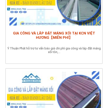
GIA CÔNG VÀ LẮP ĐẶT MÁNG XỐI TẠI KCN VIỆT
HƯƠNG【MIỄN PHÍ】
Ý Thuận Phát hỗ trợ tư vấn báo giá chi phí gia công và lắp đặt máng
xối tôn,...