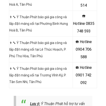
Hoà A, Tân Phú
514
☎️
👨‍🔧 Ý Thuận Phát báo giá gia công và
Hotline
0835
lắp đặt máng xối tại Phường Bình Hưng
Hoà B
, Tân Phú
748 593
☎️ Hotline
👨‍🔧 Ý Thuận Phát báo giá gia công và
0904 706
lắp đặt máng xối tại
Lê Thúc Hoạch, P.
Phú Thọ Hòa, Tân Phú
588
☎️ Hotline
👨‍🔧 Ý Thuận Phát báo giá gia công và
0901 742
lắp đặt máng xối tại
Trương Vĩnh Ký, P.
Tân Sơn Nhì, Tân Phú
092
Lưu ý:
Ý Thuận Phát hỗ trợ tư vấn