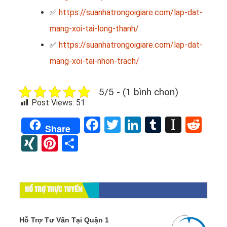
✅
https://suanhatrongoigiare.com/lap-dat-
mang-xoi-tai-long-thanh/
✅
https://suanhatrongoigiare.com/lap-dat-
mang-xoi-tai-nhon-trach/
5/5 - (1 bình chọn)
Post Views:
51
Facebook
Twitter
LinkedIn
Tumblr
Instap
Red
Share
XING
Pinterest
Share
HỔ TRỢ TRỰC TUYẾN
Hỗ Trợ Tư Vấn Tại Quận 1