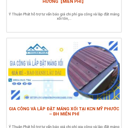
HƯƠNG【MIỄN PHÍ】
Ý Thuận Phát hỗ trợ tư vấn báo giá chi phí gia công và lắp đặt máng
xối tôn,...
GIA CÔNG VÀ LẮP ĐẶT MÁNG XỐI TẠI KCN MỸ PHƯỚC
– BH MIỄN PHÍ
Ý Thuận Phát hỗ trợ tư vấn báo giá chi phí gia công và lắp đặt máng