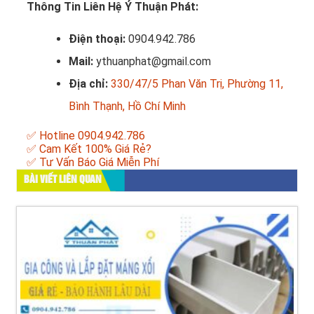
Thông Tin Liên Hệ Ý Thuận Phát:
Điện thoại:
0904.942.786
Mail:
ythuanphat@gmail.com
Địa chỉ:
330/47/5 Phan Văn Trị, Phường 11,
Bình Thạnh, Hồ Chí Minh
✅ Hotline 0904.942.786
✅ Cam Kết 100% Giá Rẻ?
✅ Tư Vấn Báo Giá Miễn Phí
BÀI VIẾT LIÊN QUAN