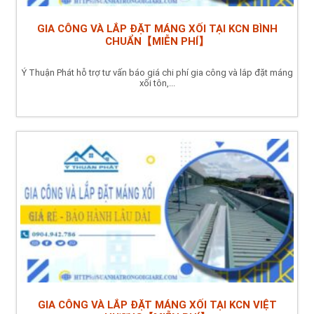
GIA CÔNG VÀ LẮP ĐẶT MÁNG XỐI TẠI KCN BÌNH
CHUẨN【MIỄN PHÍ】
Ý Thuận Phát hỗ trợ tư vấn báo giá chi phí gia công và lắp đặt máng
xối tôn,...
GIA CÔNG VÀ LẮP ĐẶT MÁNG XỐI TẠI KCN VIỆT