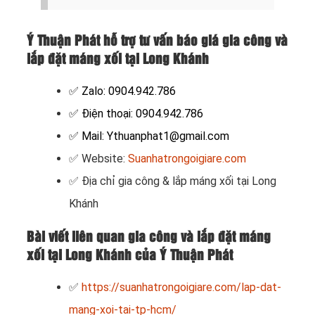
Ý Thuận Phát hỗ trợ tư vấn báo giá gia công và
lắp đặt máng xối tại Long Khánh
✅ Zalo: 0904.942.786
✅ Điện thoại: 0904.942.786
✅ Mail: Ythuanphat1@gmail.com
✅ Website:
Suanhatrongoigiare.com
✅
Địa chỉ gia công & lắp máng xối tại Long
Khánh
Bài viết liên quan gia công và lắp đặt máng
xối tại Long Khánh của Ý Thuận Phát
✅
https://suanhatrongoigiare.com/lap-dat-
mang-xoi-tai-tp-hcm/