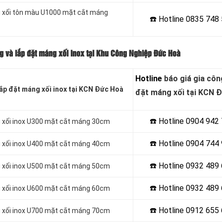
ng xối tôn màu U1000 mặt cắt máng
☎️ Hotline
0835 748 
g và lắp đặt máng xối inox tại Khu Công Nghiệp Đức Hoà
Hotline
báo giá gia côn
ắp đặt máng xối inox
tại KCN Đức Hoà
đặt máng xối tại KCN 
☎️ Hotline 0904 942
ng xối inox U300 mặt cắt máng 30cm
☎️ Hotline 0904 744
ng xối inox U400 mặt cắt máng 40cm
☎️ Hotline 0932 489
ng xối inox U500 mặt cắt máng 50cm
☎️ Hotline
0932 489 
ng xối inox U600 mặt cắt máng 60cm
☎️ Hotline
0912 655 
ng xối inox U700 mặt cắt máng 70cm