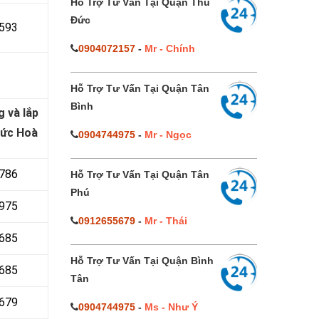
Hỗ Trợ Tư Vấn Tại Quận Thủ
Đức
593
0904072157
-
Mr - Chính
Hỗ Trợ Tư Vấn Tại Quận Tân
Bình
g và lắp
Đức Hoà
0904744975
-
Mr - Ngọc
 786
Hỗ Trợ Tư Vấn Tại Quận Tân
Phú
 975
0912655679
-
Mr - Thái
 685
Hỗ Trợ Tư Vấn Tại Quận Bình
685
Tân
679
0904744975
-
Ms - Như Ý