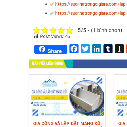
✅
https://suanhatrongoigiare.com/lap
✅
https://suanhatrongoigiare.com/lap
5/5 - (1 bình chọn)
Post Views:
46
Facebook
Twitter
Linked
Tum
Share
BÀI VIẾT LIÊN QUAN
GIA CÔNG VÀ LẮP ĐẶT MÁNG XỐI
GIA