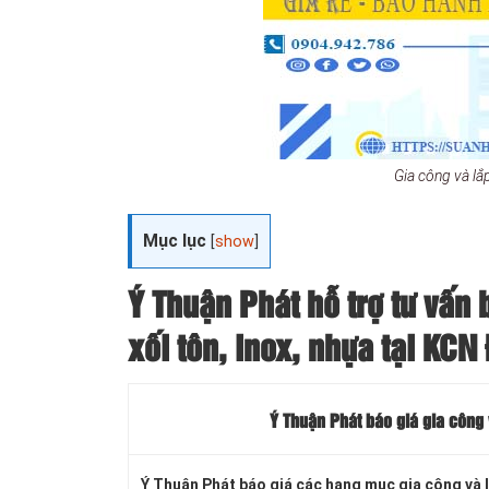
Gia công và lắ
Mục lục
[
show
]
Ý Thuận Phát hỗ trợ tư vấn 
xối tôn, inox, nhựa tại KCN
Ý Thuận Phát báo giá gia công
Ý Thuận Phát báo giá các hạng mục gia công và 