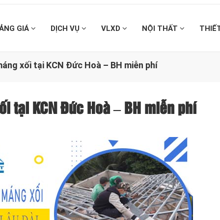
ẢNG GIÁ
DỊCH VỤ
VLXD
NỘI THẤT
THIẾ
máng xối tại KCN Đức Hoà – BH miễn phí
ối tại KCN Đức Hoà – BH miễn phí