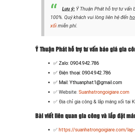
Lưu ý:
Ý Thuận Phát hỗ trợ tư vấn 
100%. Quý khách vui lòng liên hệ đến
ho
xối
miễn phí.
Ý Thuận Phát hỗ trợ tư vấn báo giá gia c
✅ Zalo: 0904.942.786
✅ Điện thoại: 0904.942.786
✅ Mail: Ythuanphat1@gmail.com
✅ Website:
Suanhatrongoigiare.com
✅ Địa chỉ gia công & lắp máng xối
tại 
Bài viết liên quan gia công và lắp đặt m
✅
https://suanhatrongoigiare.com/lap