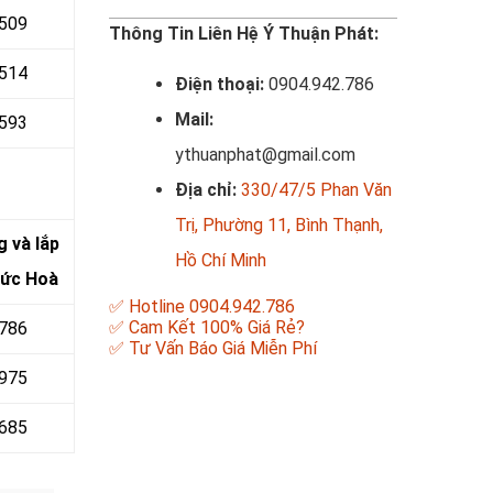
 509
Thông Tin Liên Hệ Ý Thuận Phát:
514
Điện thoại:
0904.942.786
Mail:
593
ythuanphat@gmail.com
Địa chỉ:
330/47/5 Phan Văn
Trị, Phường 11, Bình Thạnh,
g và lắp
Hồ Chí Minh
Đức Hoà
✅ Hotline 0904.942.786
✅ Cam Kết 100% Giá Rẻ?
 786
✅ Tư Vấn Báo Giá Miễn Phí
 975
 685