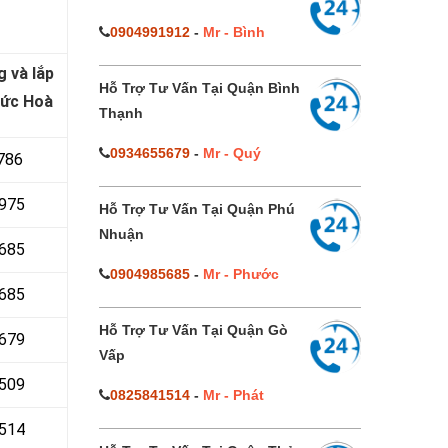
0904991912
-
Mr - Bình
g và lắp
Hỗ Trợ Tư Vấn Tại Quận Bình
Đức Hoà
Thạnh
0934655679
-
Mr - Quý
786
 975
Hỗ Trợ Tư Vấn Tại Quận Phú
Nhuận
 685
0904985685
-
Mr - Phước
685
Hỗ Trợ Tư Vấn Tại Quận Gò
679
Vấp
 509
0825841514
-
Mr - Phát
514