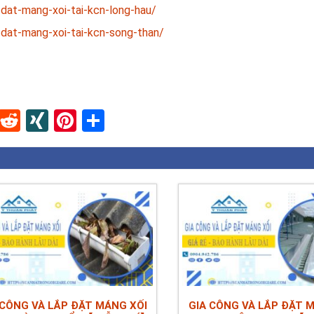
-dat-mang-xoi-tai-kcn-long-hau/
-dat-mang-xoi-tai-kcn-song-than/
In
blr
Instapaper
Reddit
XING
Pinterest
Share
 CÔNG VÀ LẮP ĐẶT MÁNG XỐI
GIA CÔNG VÀ LẮP ĐẶT 