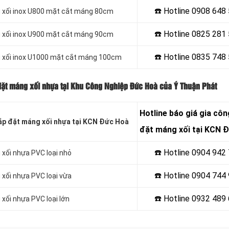
☎️ Hotline 0908 648
ng xối inox U800 mặt cắt máng 80cm
☎️ Hotline
0825 281 
ng xối inox U900 mặt cắt máng 90cm
☎️ Hotline
0835 748 
ng xối inox U1000 mặt cắt máng 100cm
 đặt máng xối nhựa tại Khu Công Nghiệp Đức Hoà của Ý Thuận Phát
Hotline
báo giá gia côn
ắp đặt máng xối nhựa tại KCN Đức Hoà
đặt máng xối tại KCN 
☎️ Hotline 0904 942
 xối nhựa PVC loại nhỏ
☎️ Hotline 0904 744
 xối nhựa PVC loại vừa
☎️ Hotline 0932 489
 xối nhựa PVC loại lớn