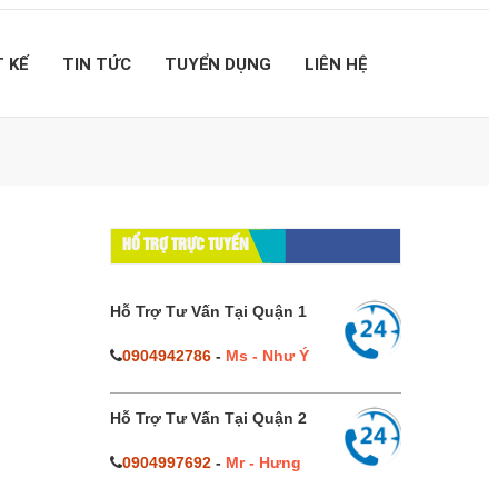
T KẾ
TIN TỨC
TUYỂN DỤNG
LIÊN HỆ
HỔ TRỢ TRỰC TUYẾN
Hỗ Trợ Tư Vấn Tại Quận 1
0904942786
-
Ms - Như Ý
Hỗ Trợ Tư Vấn Tại Quận 2
0904997692
-
Mr - Hưng