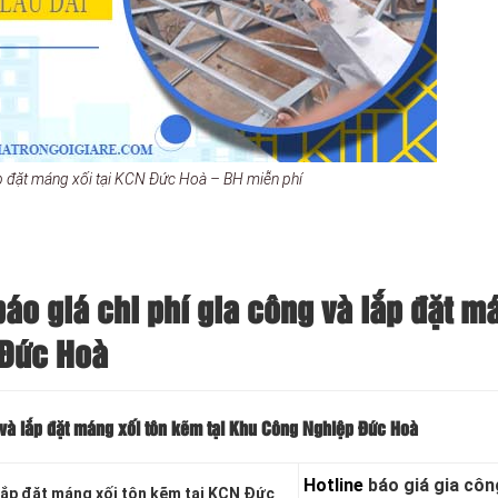
p đặt máng xối tại KCN Đức Hoà – BH miễn phí
báo giá chi phí gia công và lắp đặt m
 Đức Hoà
 và lắp đặt máng xối tôn kẽm tại Khu Công Nghiệp Đức Hoà
Hotline
báo giá gia côn
lắp đặt máng xối tôn kẽm tại KCN Đức