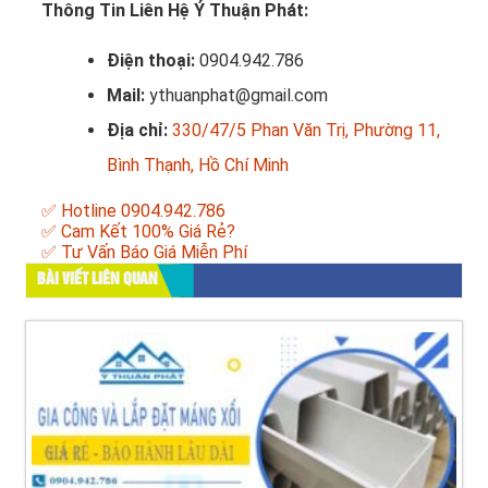
Thông Tin Liên Hệ Ý Thuận Phát:
Điện thoại:
0904.942.786
Mail:
ythuanphat@gmail.com
Địa chỉ:
330/47/5 Phan Văn Trị, Phường 11,
Bình Thạnh, Hồ Chí Minh
✅ Hotline 0904.942.786
✅ Cam Kết 100% Giá Rẻ?
✅ Tư Vấn Báo Giá Miễn Phí
BÀI VIẾT LIÊN QUAN