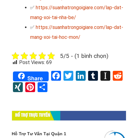
✅
https://suanhatrongoigiare.com/lap-dat-
mang-xoi-tai-nha-be/
✅
https://suanhatrongoigiare.com/lap-dat-
mang-xoi-tai-hoc-mon/
5/5 - (1 bình chọn)
Post Views:
69
Facebook
Twitter
LinkedIn
Tumblr
Instap
Red
Share
XING
Pinterest
Share
HỔ TRỢ TRỰC TUYẾN
Hỗ Trợ Tư Vấn Tại Quận 1