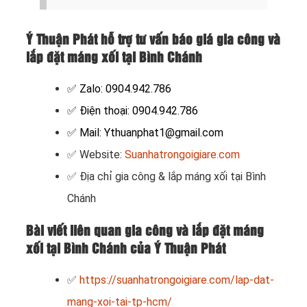
Ý Thuận Phát hỗ trợ tư vấn báo giá gia công và
lắp đặt máng xối tại Bình Chánh
✅ Zalo: 0904.942.786
✅ Điện thoại: 0904.942.786
✅ Mail: Ythuanphat1@gmail.com
✅ Website:
Suanhatrongoigiare.com
✅
Địa chỉ gia công & lắp máng xối tại Bình
Chánh
Bài viết liên quan gia công và lắp đặt máng
xối tại Bình Chánh của Ý Thuận Phát
✅
https://suanhatrongoigiare.com/lap-dat-
mang-xoi-tai-tp-hcm/