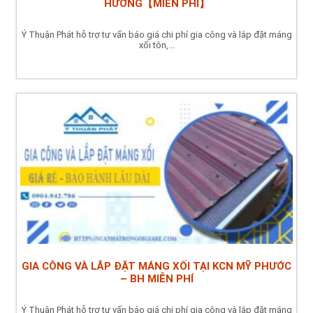
HƯƠNG【MIỄN PHÍ】
Ý Thuận Phát hỗ trợ tư vấn báo giá chi phí gia công và lắp đặt máng
xối tôn,...
GIA CÔNG VÀ LẮP ĐẶT MÁNG XỐI TẠI KCN MỸ PHƯỚC
– BH MIỄN PHÍ
Ý Thuận Phát hỗ trợ tư vấn báo giá chi phí gia công và lắp đặt máng