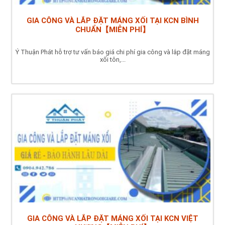
GIA CÔNG VÀ LẮP ĐẶT MÁNG XỐI TẠI KCN BÌNH
CHUẨN【MIỄN PHÍ】
Ý Thuận Phát hỗ trợ tư vấn báo giá chi phí gia công và lắp đặt máng
xối tôn,...
GIA CÔNG VÀ LẮP ĐẶT MÁNG XỐI TẠI KCN VIỆT