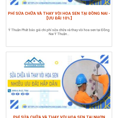
PHÍ SỬA CHỮA VÀ THAY VÒI HOA SEN TẠI ĐỒNG NAI -
【ƯU ĐÃI 10%】
Ý Thuận Phát báo giá chi phí sửa chữa và thay vòi hoa sen tại Đồng
Nai Ý Thuận...
PHÍ SỬA CHỮA VÀ THAY VÒI HOA SEN TẠI NHƠN