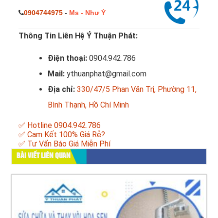
0904744975
-
Ms - Như Ý
Thông Tin Liên Hệ Ý Thuận Phát:
Điện thoại:
0904.942.786
Mail:
ythuanphat@gmail.com
Địa chỉ:
330/47/5 Phan Văn Trị, Phường 11,
Bình Thạnh, Hồ Chí Minh
✅ Hotline 0904.942.786
✅ Cam Kết 100% Giá Rẻ?
✅ Tư Vấn Báo Giá Miễn Phí
BÀI VIẾT LIÊN QUAN