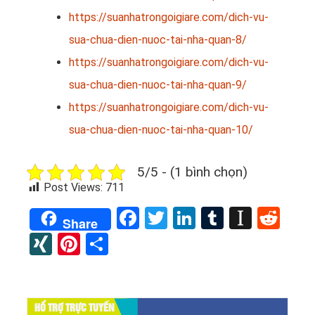
https://suanhatrongoigiare.com/dich-vu-
sua-chua-dien-nuoc-tai-nha-quan-8/
https://suanhatrongoigiare.com/dich-vu-
sua-chua-dien-nuoc-tai-nha-quan-9/
https://suanhatrongoigiare.com/dich-vu-
sua-chua-dien-nuoc-tai-nha-quan-10/
5/5 - (1 bình chọn)
Post Views:
711
Facebook
Twitter
LinkedIn
Tumblr
Instap
Red
Share
XING
Pinterest
Share
HỔ TRỢ TRỰC TUYẾN