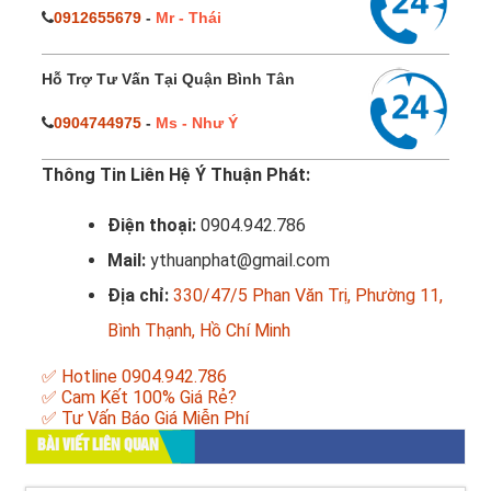
0912655679
-
Mr - Thái
Hỗ Trợ Tư Vấn Tại Quận Bình Tân
0904744975
-
Ms - Như Ý
Thông Tin Liên Hệ Ý Thuận Phát:
Điện thoại:
0904.942.786
Mail:
ythuanphat@gmail.com
Địa chỉ:
330/47/5 Phan Văn Trị, Phường 11,
Bình Thạnh, Hồ Chí Minh
✅ Hotline 0904.942.786
✅ Cam Kết 100% Giá Rẻ?
✅ Tư Vấn Báo Giá Miễn Phí
BÀI VIẾT LIÊN QUAN