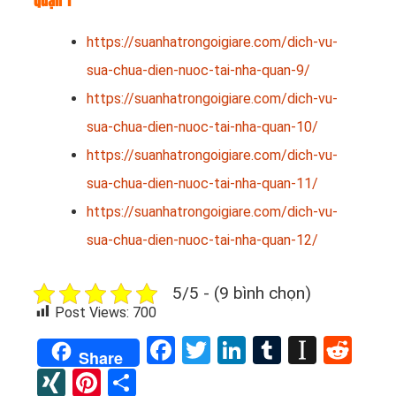
quận 1
https://suanhatrongoigiare.com/dich-vu-
sua-chua-dien-nuoc-tai-nha-quan-9/
https://suanhatrongoigiare.com/dich-vu-
sua-chua-dien-nuoc-tai-nha-quan-10/
https://suanhatrongoigiare.com/dich-vu-
sua-chua-dien-nuoc-tai-nha-quan-11/
https://suanhatrongoigiare.com/dich-vu-
sua-chua-dien-nuoc-tai-nha-quan-12/
5/5 - (9 bình chọn)
Post Views:
700
Facebook
Twitter
LinkedIn
Tumblr
Instap
Red
Share
XING
Pinterest
Share