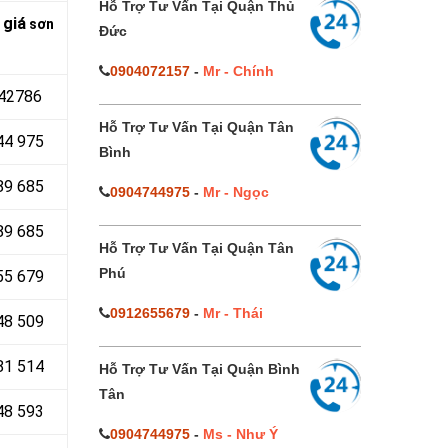
Hỗ Trợ Tư Vấn Tại Quận Thủ
 giá
sơn
Đức
0904072157
-
Mr - Chính
942786
Hỗ Trợ Tư Vấn Tại Quận Tân
44 975
Bình
89 685
0904744975
-
Mr - Ngọc
89 685
Hỗ Trợ Tư Vấn Tại Quận Tân
Phú
55 679
0912655679
-
Mr - Thái
48 509
81 514
Hỗ Trợ Tư Vấn Tại Quận Bình
Tân
48 593
0904744975
-
Ms - Như Ý