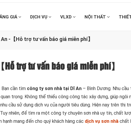
ẢNG GIÁ
DỊCH VỤ
VLXD
NỘI THẤT
THIẾ
ĩ An -【Hỗ trợ tư vấn báo giá miễn phí】
-【Hỗ trợ tư vấn báo giá miễn phí】
ũ. Bạn cần tìm
công ty sơn nhà tại Dĩ An
– Bình Dương. Nhu cầu 
g quan trọng. Không thể thiếu công công tác xây dựng, giúp ngôi 
nhu cầu sử dụng dịch vụ của người tiêu dùng. Hiện nay trên thị t
ẻ. Tuy nhiên, để tìm ra một công ty chuyên sơn nhà uy tín, chất l
hân hạnh mang đến cho quý khách hàng các
dịch vụ sơn nhà
chất 