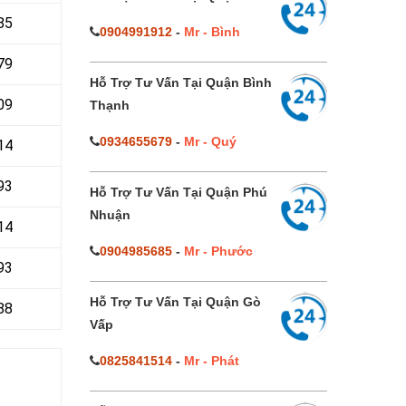
85
0904991912
-
Mr - Bình
79
Hỗ Trợ Tư Vấn Tại Quận Bình
09
Thạnh
0934655679
-
Mr - Quý
14
93
Hỗ Trợ Tư Vấn Tại Quận Phú
Nhuận
14
0904985685
-
Mr - Phước
93
Hỗ Trợ Tư Vấn Tại Quận Gò
88
Vấp
0825841514
-
Mr - Phát