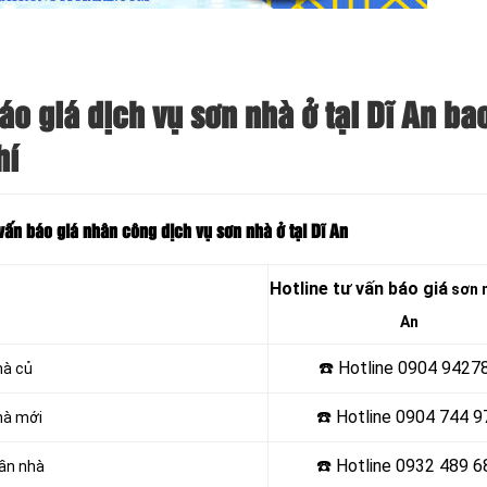
áo giá dịch vụ sơn nhà ở tại Dĩ An b
hí
vấn báo giá nhân công dịch vụ sơn nhà ở tại Dĩ An
Hotline tư vấn báo giá
sơn n
An
☎️ Hotline 0904 9427
hà củ
☎️ Hotline 0904 744 9
hà mới
☎️ Hotline 0932 489 6
rần nhà