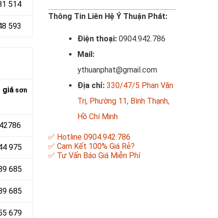
81 514
Thông Tin Liên Hệ Ý Thuận Phát:
48 593
Điện thoại:
0904.942.786
Mail:
ythuanphat@gmail.com
Địa chỉ:
330/47/5 Phan Văn
 giá
sơn
Trị, Phường 11, Bình Thạnh,
n
Hồ Chí Minh
942786
✅ Hotline 0904.942.786
✅ Cam Kết 100% Giá Rẻ?
744 975
✅ Tư Vấn Báo Giá Miễn Phí
489 685
89 685
55 679