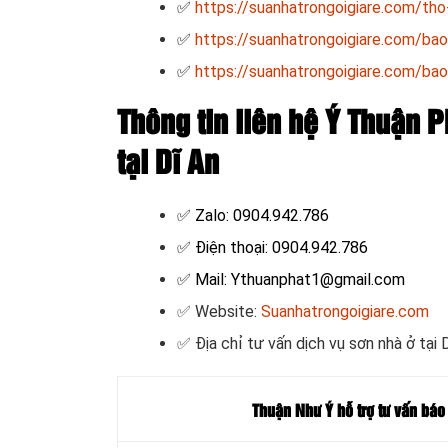
✅
https://suanhatrongoigiare.com/th
✅
https://suanhatrongoigiare.com/bao
✅
https://suanhatrongoigiare.com/bao
Thông tin liên hệ Ý Thuận P
tại Dĩ An
✅ Zalo: 0904.942.786
✅ Điện thoại: 0904.942.786
✅ Mail: Ythuanphat1@gmail.com
✅ Website:
Suanhatrongoigiare.com
✅ Địa chỉ tư vấn dịch vụ sơn nhà ở tại 
Thuận Như Ý hỗ trợ tư vấn báo