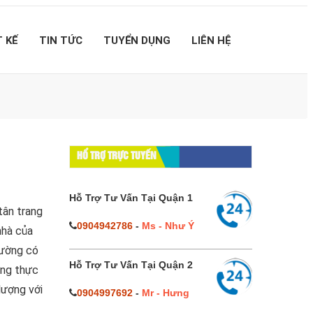
T KẾ
TIN TỨC
TUYỂN DỤNG
LIÊN HỆ
HỔ TRỢ TRỰC TUYẾN
Hỗ Trợ Tư Vấn Tại Quận 1
tân trang
0904942786
-
Ms - Như Ý
nhà của
rường có
Hỗ Trợ Tư Vấn Tại Quận 2
ượng thực
lượng với
0904997692
-
Mr - Hưng