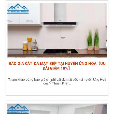
BÁO GIÁ CẮT ĐÁ MẶT BẾP TẠI HUYỆN ỨNG HOÀ【ƯU
ĐÃI GIẢM 10%】
Tham khảo bảng báo giá chi phí cắt đá mặt bếp tại huyện Ứng Hoà
của Ý Thuận Phát...