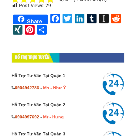
Post Views:
29
Facebook
Twitter
LinkedIn
Tumblr
Instap
Red
Share
XING
Pinterest
Share
HỔ TRỢ TRỰC TUYẾN
Hỗ Trợ Tư Vấn Tại Quận 1
0904942786
-
Ms - Như Ý
Hỗ Trợ Tư Vấn Tại Quận 2
0904997692
-
Mr - Hưng
Hỗ Trợ Tư Vấn Tại Quận 3