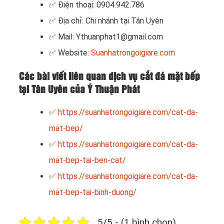
✅ Điện thoại: 0904.942.786
✅ Địa chỉ: Chi nhánh tại Tân Uyên
✅ Mail: Ythuanphat1@gmail.com
✅ Website:
Suanhatrongoigiare.com
Các bài viết liên quan dịch vụ cắt đá mặt bếp
tại Tân Uyên của Ý Thuận Phát
✅
https://suanhatrongoigiare.com/cat-da-
mat-bep/
✅
https://suanhatrongoigiare.com/cat-da-
mat-bep-tai-ben-cat/
✅
https://suanhatrongoigiare.com/cat-da-
mat-bep-tai-binh-duong/
5/5 - (1 bình chọn)