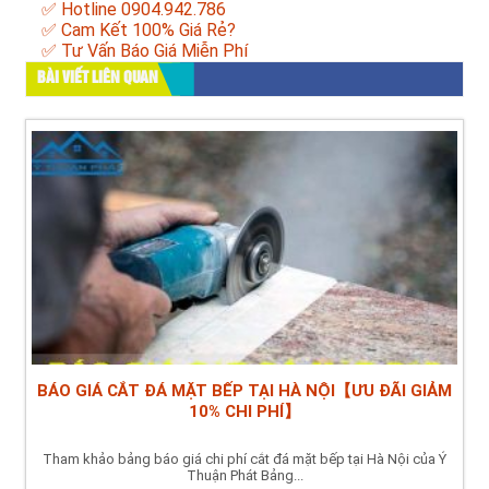
✅ Hotline 0904.942.786
✅ Cam Kết 100% Giá Rẻ?
✅ Tư Vấn Báo Giá Miễn Phí
BÀI VIẾT LIÊN QUAN
BÁO GIÁ CẮT ĐÁ MẶT BẾP TẠI HÀ NỘI【ƯU ĐÃI GIẢM
10% CHI PHÍ】
Tham khảo bảng báo giá chi phí cắt đá mặt bếp tại Hà Nội của Ý
Thuận Phát Bảng...