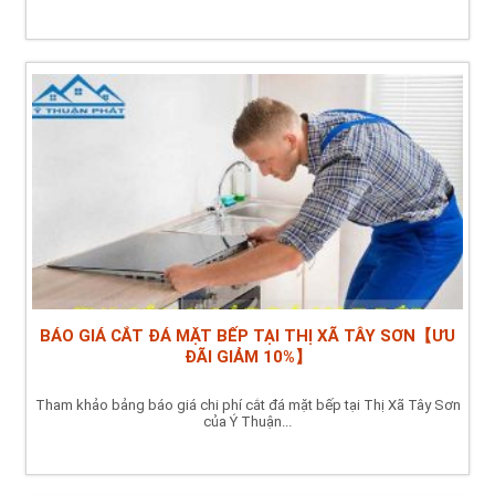
BÁO GIÁ CẮT ĐÁ MẶT BẾP TẠI THỊ XÃ TÂY SƠN【ƯU
ĐÃI GIẢM 10%】
Tham khảo bảng báo giá chi phí cắt đá mặt bếp tại Thị Xã Tây Sơn
của Ý Thuận...