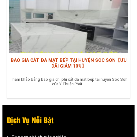
BÁO GIÁ CẮT ĐÁ MẶT BẾP TẠI HUYỆN SÓC SƠN【ƯU
ĐÃI GIẢM 10%】
Tham khảo bảng báo giá chi phí cắt đá mặt bếp tại huyện Sóc Sơn
của Ý Thuận Phát...
Dịch Vụ Nỗi Bật