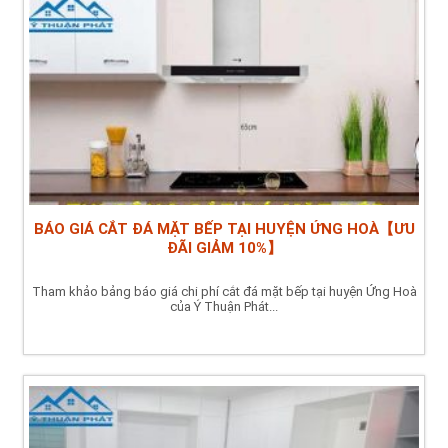
BÁO GIÁ CẮT ĐÁ MẶT BẾP TẠI HUYỆN ỨNG HOÀ【ƯU
ĐÃI GIẢM 10%】
Tham khảo bảng báo giá chi phí cắt đá mặt bếp tại huyện Ứng Hoà
của Ý Thuận Phát...