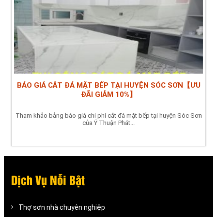
BÁO GIÁ CẮT ĐÁ MẶT BẾP TẠI HUYỆN SÓC SƠN【ƯU
ĐÃI GIẢM 10%】
Tham khảo bảng báo giá chi phí cắt đá mặt bếp tại huyện Sóc Sơn
của Ý Thuận Phát...
Dịch Vụ Nỗi Bật
Thợ sơn nhà chuyên nghiệp