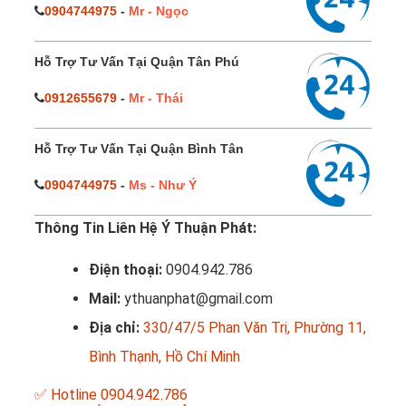
0904744975
-
Mr - Ngọc
Hỗ Trợ Tư Vấn Tại Quận Tân Phú
0912655679
-
Mr - Thái
Hỗ Trợ Tư Vấn Tại Quận Bình Tân
0904744975
-
Ms - Như Ý
Thông Tin Liên Hệ Ý Thuận Phát:
Điện thoại:
0904.942.786
Mail:
ythuanphat@gmail.com
Địa chỉ:
330/47/5 Phan Văn Trị, Phường 11,
Bình Thạnh, Hồ Chí Minh
✅ Hotline 0904.942.786