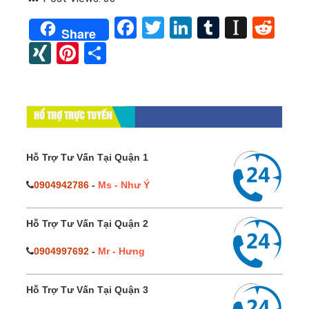
Facebook
Twitter
LinkedIn
Tumblr
Instap
Red
Share
XING
Pinterest
Share
HỔ TRỢ TRỰC TUYẾN
Hỗ Trợ Tư Vấn Tại Quận 1
0904942786
-
Ms - Như Ý
Hỗ Trợ Tư Vấn Tại Quận 2
0904997692
-
Mr - Hưng
Hỗ Trợ Tư Vấn Tại Quận 3