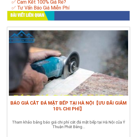
✅ Cam Kết 100% Giá Rẻ?
✅ Tư Vấn Báo Giá Miễn Phí
BÀI VIẾT LIÊN QUAN
BÁO GIÁ CẮT ĐÁ MẶT BẾP TẠI HÀ NỘI【ƯU ĐÃI GIẢM
10% CHI PHÍ】
Tham khảo bảng báo giá chi phí cắt đá mặt bếp tại Hà Nội của Ý
Thuận Phát Bảng...