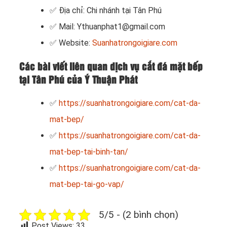
✅ Địa chỉ: Chi nhánh tại Tân Phú
✅ Mail: Ythuanphat1@gmail.com
✅ Website:
Suanhatrongoigiare.com
Các bài viết liên quan dịch vụ cắt đá mặt bếp
tại Tân Phú của Ý Thuận Phát
✅
https://suanhatrongoigiare.com/cat-da-
mat-bep/
✅
https://suanhatrongoigiare.com/cat-da-
mat-bep-tai-binh-tan/
✅
https://suanhatrongoigiare.com/cat-da-
mat-bep-tai-go-vap/
5/5 - (2 bình chọn)
Post Views:
33