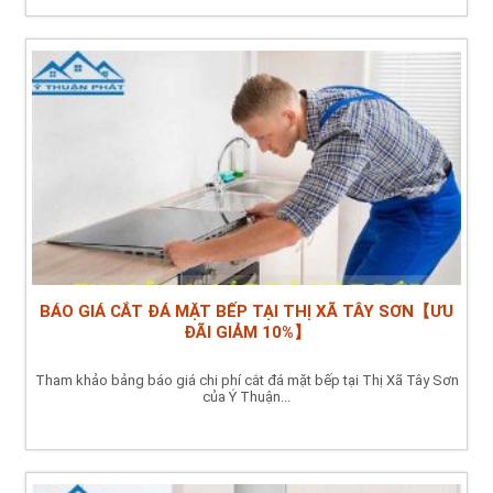
BÁO GIÁ CẮT ĐÁ MẶT BẾP TẠI THỊ XÃ TÂY SƠN【ƯU
ĐÃI GIẢM 10%】
Tham khảo bảng báo giá chi phí cắt đá mặt bếp tại Thị Xã Tây Sơn
của Ý Thuận...