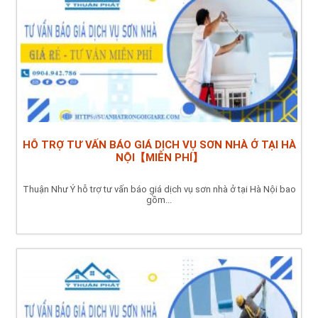
HỖ TRỢ TƯ VẤN BÁO GIÁ DỊCH VỤ SƠN NHÀ Ở TẠI HÀ
NỘI【MIỄN PHÍ】
Thuận Như Ý hỗ trợ tư vấn báo giá dịch vụ sơn nhà ở tại Hà Nội bao
gồm...