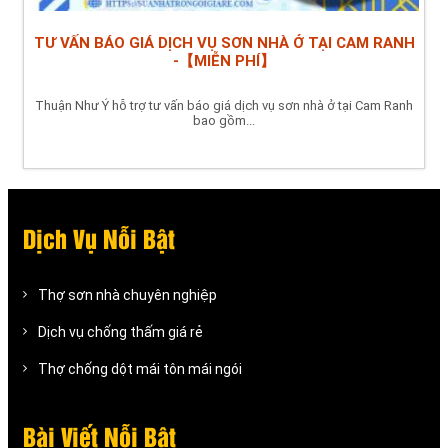
TƯ VẤN BÁO GIÁ DỊCH VỤ SƠN NHÀ Ở TẠI CAM RANH
-【MIỄN PHÍ】
Thuận Như Ý hỗ trợ tư vấn báo giá dịch vụ sơn nhà ở tại Cam Ranh
bao gồm...
Dịch Vụ Nỗi Bật
Thợ sơn nhà chuyên nghiệp
Dịch vụ chống thấm giá rẻ
Thợ chống dột mái tôn mái ngói
Bài Viết Nỗi Bật