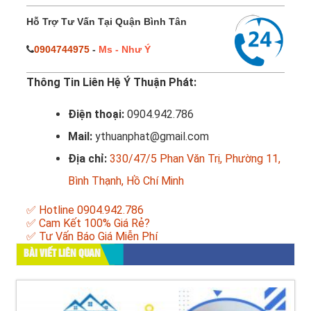
Hỗ Trợ Tư Vấn Tại Quận Bình Tân
0904744975
-
Ms - Như Ý
Thông Tin Liên Hệ Ý Thuận Phát:
Điện thoại:
0904.942.786
Mail:
ythuanphat@gmail.com
Địa chỉ:
330/47/5 Phan Văn Trị, Phường 11,
Bình Thạnh, Hồ Chí Minh
✅ Hotline 0904.942.786
✅ Cam Kết 100% Giá Rẻ?
✅ Tư Vấn Báo Giá Miễn Phí
BÀI VIẾT LIÊN QUAN