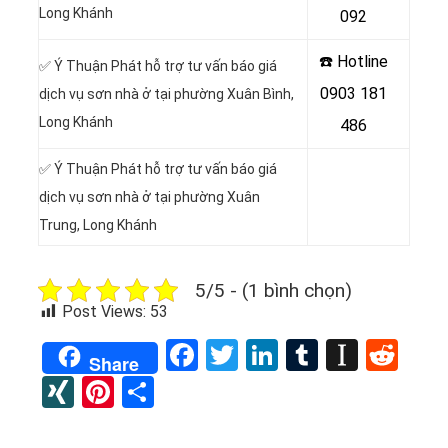
Long Khánh
092
☎️ Hotline
✅ Ý Thuận Phát hỗ trợ tư vấn báo giá
0903 181
dịch vụ sơn nhà ở tại phường Xuân Bình,
Long Khánh
486
✅ Ý Thuận Phát hỗ trợ tư vấn báo giá
dịch vụ sơn nhà ở tại phường Xuân
Trung, Long Khánh
5/5 - (1 bình chọn)
Post Views:
53
Facebook
Twitter
LinkedIn
Tumblr
Instap
Red
Share
XING
Pinterest
Share